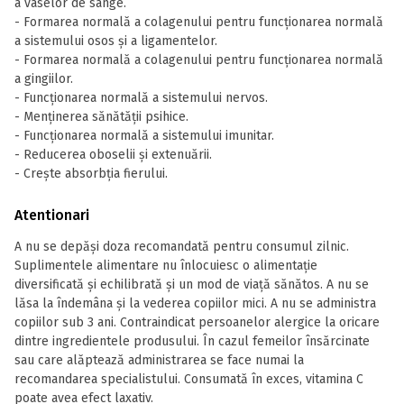
a vaselor de sânge.
- Formarea normală a colagenului pentru funcţionarea normală
a sistemului osos și a ligamentelor.
- Formarea normală a colagenului pentru funcţionarea normală
a gingiilor.
- Funcţionarea normală a sistemului nervos.
- Menţinerea sănătăţii psihice.
- Funcţionarea normală a sistemului imunitar.
- Reducerea oboselii și extenuării.
- Crește absorbţia fierului.
Atentionari
A nu se depăși doza recomandată pentru consumul zilnic.
Suplimentele alimentare nu înlocuiesc o alimentaţie
diversificată și echilibrată și un mod de viaţă sănătos. A nu se
lăsa la îndemâna și la vederea copiilor mici. A nu se administra
copiilor sub 3 ani. Contraindicat persoanelor alergice la oricare
dintre ingredientele produsului. În cazul femeilor însărcinate
sau care alăptează administrarea se face numai la
recomandarea specialistului. Consumată în exces, vitamina C
poate avea efect laxativ.