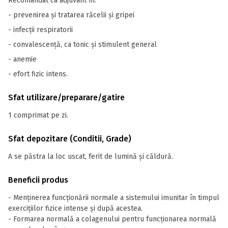
Recomandat ca adjuvant în:
- prevenirea și tratarea răcelii și gripei
- infecții respiratorii
- convalescență, ca tonic și stimulent general
- anemie
- efort fizic intens.
Sfat utilizare/preparare/gatire
1 comprimat pe zi.
Sfat depozitare (Conditii, Grade)
A se păstra la loc uscat, ferit de lumină și căldură.
Beneficii produs
- Menţinerea funcţionării normale a sistemului imunitar în timpul
exerciţiilor fizice intense și după acestea.
- Formarea normală a colagenului pentru funcţionarea normală