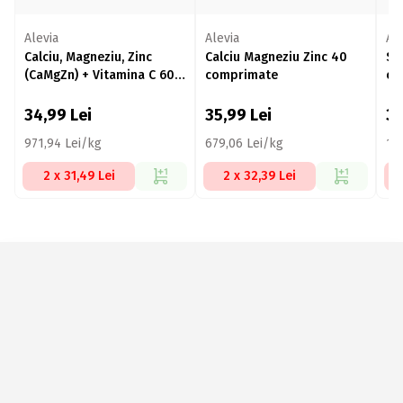
Alevia
Alevia
Ale
Calciu, Magneziu, Zinc
Calciu Magneziu Zinc 40
Sp
(CaMgZn) + Vitamina C 60
comprimate
co
comprimate
34,99
Lei
35,99
Lei
39
971,94 Lei/kg
679,06 Lei/kg
10
2 x 31,49 Lei
2 x 32,39 Lei