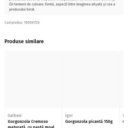
(în termeni de culoare, formă, aspect) între imaginea afișată și cea a
produsului livrat.
Cod produs: 100061726
Produse similare
Galbani
Igor
Ig
Gorgonzola Cremoso
Gorgonzola picantă 150g
Go
maturată, cu pastă moale