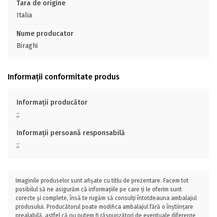
Tara de origine
Italia
Nume producator
Biraghi
Informații conformitate produs
Informații producător
;;
Informații persoană responsabilă
;;
Imaginile produselor sunt afișate cu titlu de prezentare. Facem tot
posibilul să ne asigurăm că informațiile pe care ți le oferim sunt
corecte și complete, însă te rugăm să consulți întotdeauna ambalajul
produsului. Producătorul poate modifica ambalajul fără o înștiințare
prealabilă, astfel că nu putem fi răspunzători de eventuale diferențe