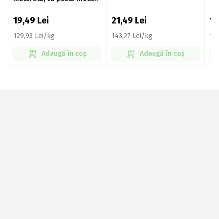
și mucegai albastru DOP
150g
19,49
Lei
21,49
Lei
1
129,93 Lei/kg
143,27 Lei/kg
12
Adaugă în coș
Adaugă în coș