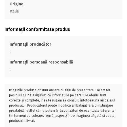
Origine
Italia
Informații conformitate produs
Informații producător
;;
Informații persoană responsabilă
;;
Imaginile produselor sunt afișate cu titlu de prezentare. Facem tot
posibilul să ne asigurăm că informațiile pe care ți le oferim sunt
corecte și complete, însă te rugăm să consulți întotdeauna ambalajul
produsului. Producătorul poate modifica ambalajul fără o înștiințare
prealabilă, astfel că nu putem fi răspunzători de eventuale diferențe
(în termeni de culoare, formă, aspect) între imaginea afișată și cea a
produsului livrat.