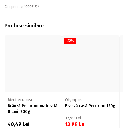
Cod produs: 100061734
Produse similare
-22%
Mediterranea
Olympus
Bir
Brânză Pecorino maturată
Brânză rasă Pecorino 150g
Br
8 luni, 200g
17,99
Lei
40,49
Lei
13,99
Lei
1