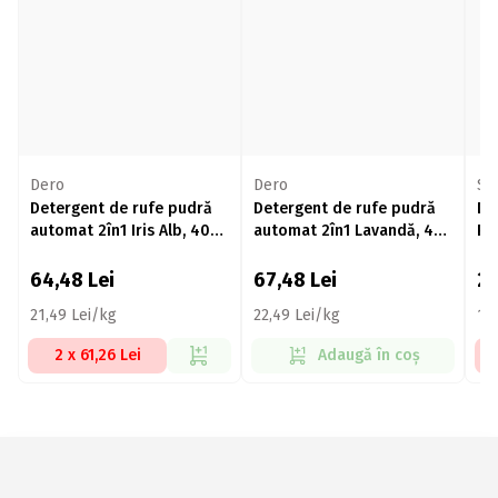
Dero
Dero
Sa
Detergent de rufe pudră
Detergent de rufe pudră
De
automat 2în1 Iris Alb, 40
automat 2în1 Lavandă, 40
Pr
spălări, 3kg
spălări, 3kg
2k
64,48
Lei
67,48
Lei
2
21,49 Lei/kg
22,49 Lei/kg
12
2 x 61,26 Lei
Adaugă în coș