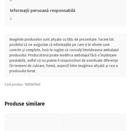
Informații persoană responsabilă
;;
Imaginile produselor sunt afișate cu titlu de prezentare. Facem tot
posibilul să ne asigurăm că informațiile pe care ți le oferim sunt
corecte și complete, însă te rugăm să consulți întotdeauna ambalajul
produsului. Producătorul poate modifica ambalajul fără o înștiințare
prealabilă, astfel că nu putem fi răspunzători de eventuale diferențe
(în termeni de culoare, formă, aspect) între imaginea afișată și cea a
produsului livrat.
Cod produs: 100061941
Produse similare