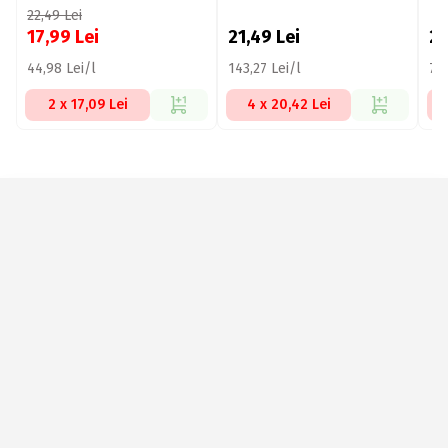
de
22,49
Lei
17,99
Lei
21,49
Lei
2
44,98 Lei/l
143,27 Lei/l
73,
2 x 17,09 Lei
4 x 20,42 Lei