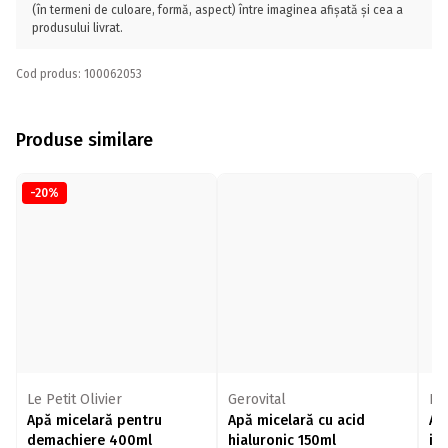
(în termeni de culoare, formă, aspect) între imaginea afișată și cea a
produsului livrat.
Cod produs: 100062053
Produse similare
-20%
Le Petit Olivier
Gerovital
Ni
Apă micelară pentru
Apă micelară cu acid
Ap
demachiere 400ml
hialuronic 150ml
in