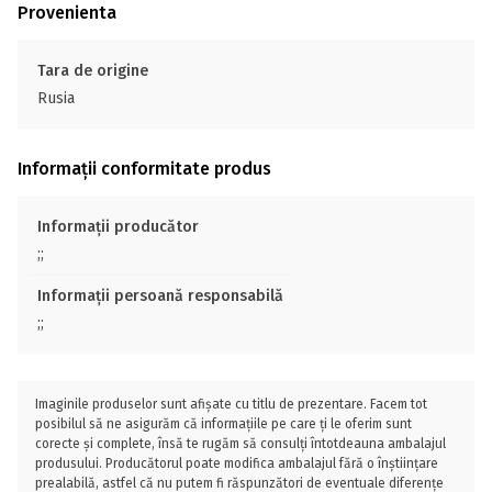
Provenienta
Tara de origine
Rusia
Informații conformitate produs
Informații producător
;;
Informații persoană responsabilă
;;
Imaginile produselor sunt afișate cu titlu de prezentare. Facem tot
posibilul să ne asigurăm că informațiile pe care ți le oferim sunt
corecte și complete, însă te rugăm să consulți întotdeauna ambalajul
produsului. Producătorul poate modifica ambalajul fără o înștiințare
prealabilă, astfel că nu putem fi răspunzători de eventuale diferențe