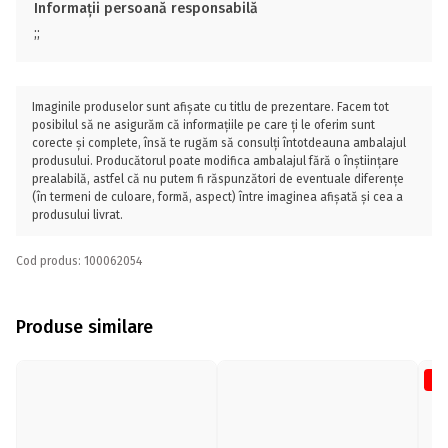
Informații persoană responsabilă
;;
Imaginile produselor sunt afișate cu titlu de prezentare. Facem tot
posibilul să ne asigurăm că informațiile pe care ți le oferim sunt
corecte și complete, însă te rugăm să consulți întotdeauna ambalajul
produsului. Producătorul poate modifica ambalajul fără o înștiințare
prealabilă, astfel că nu putem fi răspunzători de eventuale diferențe
(în termeni de culoare, formă, aspect) între imaginea afișată și cea a
produsului livrat.
Cod produs: 100062054
Produse similare
-9