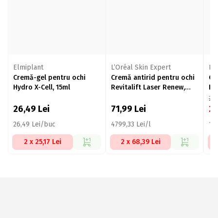
Elmiplant
L’Oréal Skin Expert
El
Cremă-gel pentru ochi
Cremă antirid pentru ochi
Cr
Hydro X-Cell, 15ml
Revitalift Laser Renew,
Hy
15ml
27
26,49
Lei
71,99
Lei
2
26,49 Lei/buc
4799,33 Lei/l
16
2 x 25,17 Lei
2 x 68,39 Lei