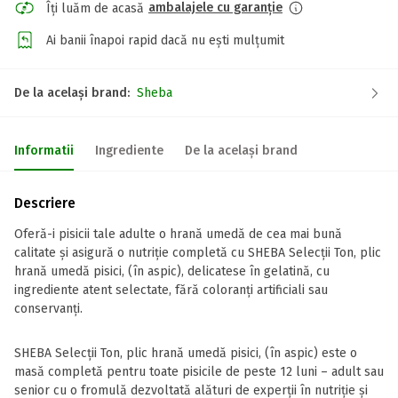
ambalajele cu garanție
Îți luăm de acasă
Ai banii înapoi rapid dacă nu ești mulțumit
De la același brand:
Sheba
Informatii
Ingrediente
De la același brand
Descriere
Oferă-i pisicii tale adulte o hrană umedă de cea mai bună
calitate și asigură o nutriție completă cu SHEBA Selecții Ton, plic
hrană umedă pisici, (în aspic), delicatese în gelatină, cu
ingrediente atent selectate, fără coloranți artificiali sau
conservanți.
SHEBA Selecții Ton, plic hrană umedă pisici, (în aspic) este o
masă completă pentru toate pisicile de peste 12 luni – adult sau
senior cu o fromulă dezvoltată alături de experții în nutriție și