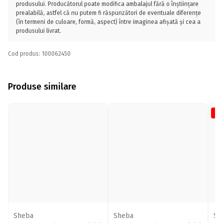
produsului. Producătorul poate modifica ambalajul fără o înștiințare
prealabilă, astfel că nu putem fi răspunzători de eventuale diferențe
(în termeni de culoare, formă, aspect) între imaginea afișată și cea a
produsului livrat.
Cod produs: 100062450
Produse similare
-1
Sheba
Sheba
Sh