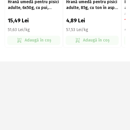
Hrană umedă pentru pisici
Hrană umedă pentru pisici
Hr
adulte, 6x50g, cu pui,
adulte, 85g, cu ton în aspic
adu
curcan și somon
Delikatesse
mi
17
15,49
Lei
4,89
Lei
1
51,63 Lei/kg
57,53 Lei/kg
43
Adaugă în coș
Adaugă în coș