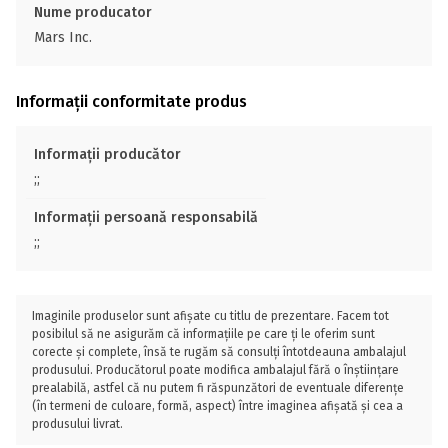
Nume producator
Mars Inc.
Informații conformitate produs
Informații producător
;;
Informații persoană responsabilă
;;
Imaginile produselor sunt afișate cu titlu de prezentare. Facem tot
posibilul să ne asigurăm că informațiile pe care ți le oferim sunt
corecte și complete, însă te rugăm să consulți întotdeauna ambalajul
produsului. Producătorul poate modifica ambalajul fără o înștiințare
prealabilă, astfel că nu putem fi răspunzători de eventuale diferențe
(în termeni de culoare, formă, aspect) între imaginea afișată și cea a
produsului livrat.