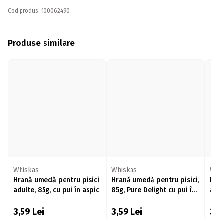
Cod produs: 100062490
Produse similare
Whiskas
Whiskas
Wh
Hrană umedă pentru pisici
Hrană umedă pentru pisici,
Hr
adulte, 85g, cu pui în aspic
85g, Pure Delight cu pui în
ad
aspic
vi
so
3,59
Lei
3,59
Lei
3