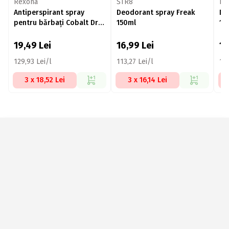
Rexona
STR8
De
Antiperspirant spray
Deodorant spray Freak
De
pentru bărbați Cobalt Dry
150ml
15
150ml
19,49
Lei
16,99
Lei
1
129,93 Lei/l
113,27 Lei/l
113
3 x 18,52 Lei
3 x 16,14 Lei