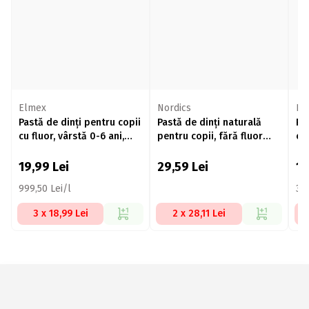
Elmex
Nordics
La
Pastă de dinți pentru copii
Pastă de dinți naturală
Pa
cu fluor, vârstă 0-6 ani,
pentru copii, fără fluor
cu 
50ml
Bubble gum, 2-6 ani, 50ml
19,99
Lei
29,59
Lei
1
999,50 Lei/l
399
3 x 18,99 Lei
2 x 28,11 Lei