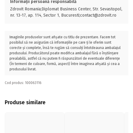
Informații persoană responsabilă
Zdrovit Romania;Diplomat Business Center, Str. Sevastopol,
nr. 13-17, ap. 114, Sector 1, Bucuresti;contact@zdrovit.ro
Imaginile produselor sunt afișate cu titlu de prezentare. Facem tot
posibilul să ne asigurăm că informațiile pe care ți le oferim sunt
corecte și complete, însă te rugăm să consulți întotdeauna ambalajul
produsului. Producătorul poate modifica ambalajul fără o înștiințare
prealabilă, astfel că nu putem fi răspunzători de eventuale diferențe
(în termeni de culoare, formă, aspect) între imaginea afișată și cea a
produsului livrat.
Cod produs: 100063116
Produse similare