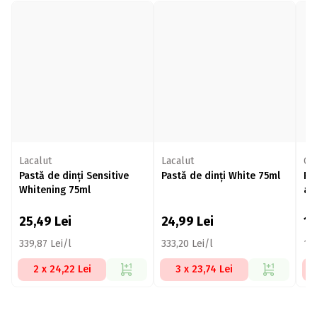
Lacalut
Lacalut
Co
Pastă de dinți Sensitive
Pastă de dinți White 75ml
Pa
Whitening 75ml
al
Ch
25,49
Lei
24,99
Lei
1
339,87 Lei/l
333,20 Lei/l
189
2 x 24,22 Lei
3 x 23,74 Lei