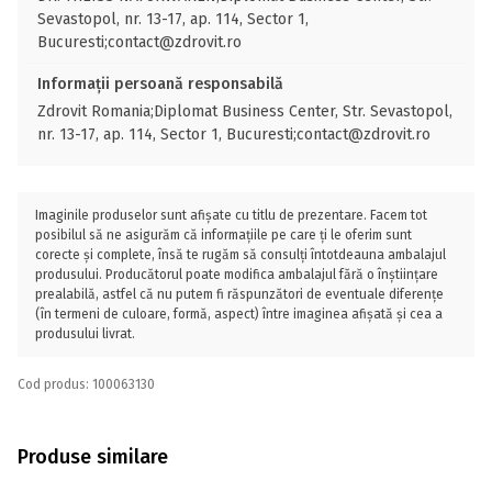
Sevastopol, nr. 13-17, ap. 114, Sector 1,
Bucuresti;contact@zdrovit.ro
Informații persoană responsabilă
Zdrovit Romania;Diplomat Business Center, Str. Sevastopol,
nr. 13-17, ap. 114, Sector 1, Bucuresti;contact@zdrovit.ro
Imaginile produselor sunt afișate cu titlu de prezentare. Facem tot
posibilul să ne asigurăm că informațiile pe care ți le oferim sunt
corecte și complete, însă te rugăm să consulți întotdeauna ambalajul
produsului. Producătorul poate modifica ambalajul fără o înștiințare
prealabilă, astfel că nu putem fi răspunzători de eventuale diferențe
(în termeni de culoare, formă, aspect) între imaginea afișată și cea a
produsului livrat.
Cod produs: 100063130
Produse similare