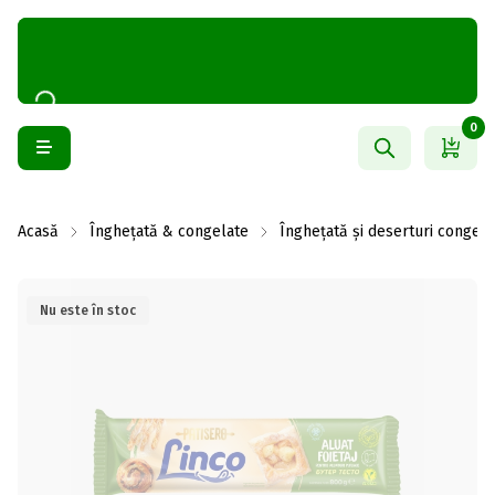
0
Acasă
Înghețată & congelate
Înghețată și deserturi congela
Nu este în stoc