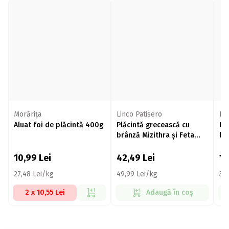
Morăriţa
Linco Patisero
Li
Aluat foi de plăcintă 400g
Plăcintă grecească cu
Mi
brânză Mizithra și Feta
br
850g
10,99
Lei
42,49
Lei
1
27,48 Lei/kg
49,99 Lei/kg
30
2 x 10,55 Lei
Adaugă în coș