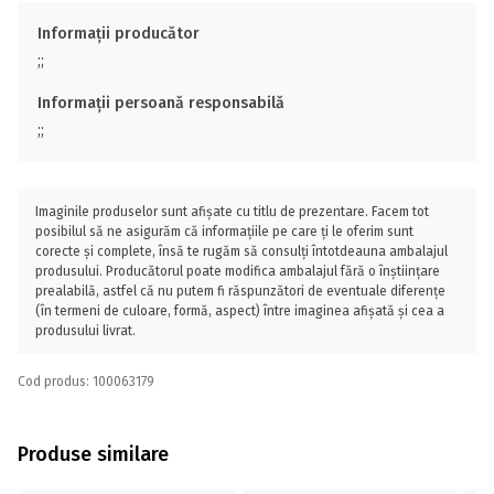
Informații producător
;;
Informații persoană responsabilă
;;
Imaginile produselor sunt afișate cu titlu de prezentare. Facem tot
posibilul să ne asigurăm că informațiile pe care ți le oferim sunt
corecte și complete, însă te rugăm să consulți întotdeauna ambalajul
produsului. Producătorul poate modifica ambalajul fără o înștiințare
prealabilă, astfel că nu putem fi răspunzători de eventuale diferențe
(în termeni de culoare, formă, aspect) între imaginea afișată și cea a
produsului livrat.
Cod produs: 100063179
Produse similare