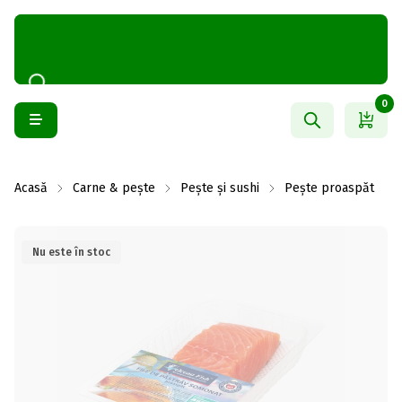
0
Acasă
Carne & pește
Pește și sushi
Pește proaspăt
Nu este în stoc