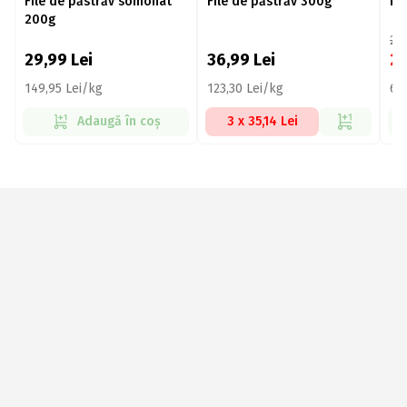
File de păstrăv somonat
File de păstrăv 300g
Pă
200g
27
29,99
Lei
36,99
Lei
2
149,95 Lei/kg
123,30 Lei/kg
68
Adaugă în coș
3 x 35,14 Lei