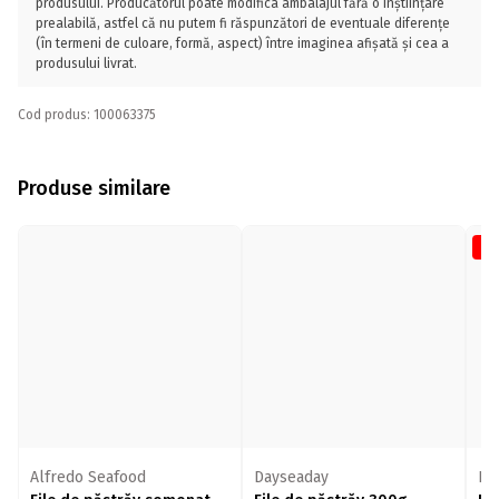
produsului. Producătorul poate modifica ambalajul fără o înștiințare
prealabilă, astfel că nu putem fi răspunzători de eventuale diferențe
(în termeni de culoare, formă, aspect) între imaginea afișată și cea a
produsului livrat.
Cod produs: 100063375
Produse similare
-2
Alfredo Seafood
Dayseaday
Da