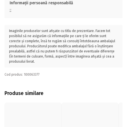
Informații persoană responsabilă
;;
Imaginile produselor sunt afișate cu titlu de prezentare. Facem tot
posibilul să ne asigurăm că informațiile pe care ți le oferim sunt
corecte și complete, însă te rugăm să consulți întotdeauna ambalajul
produsului. Producătorul poate modifica ambalajul fără o înștiințare
prealabilă, astfel că nu putem fi răspunzători de eventuale diferențe
(în termeni de culoare, formă, aspect) între imaginea afișată și cea a
produsului livrat.
Cod produs: 100063377
Produse similare