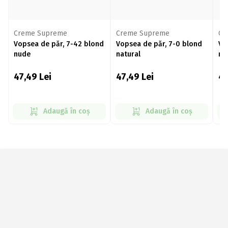
Creme Supreme
Creme Supreme
Cr
Vopsea de păr, 7-42 blond
Vopsea de păr, 7-0 blond
Vo
nude
natural
na
47,49
Lei
47,49
Lei
4
Adaugă în coș
Adaugă în coș