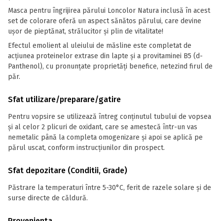
Masca pentru îngrijirea părului Loncolor Natura inclusă în acest
set de colorare oferă un aspect sănătos părului, care devine
uşor de pieptănat, strălucitor şi plin de vitalitate!
Efectul emolient al uleiului de măsline este completat de
acţiunea proteinelor extrase din lapte şi a provitaminei B5 (d-
Panthenol), cu pronunţate proprietăţi benefice, netezind firul de
păr.
Sfat utilizare/preparare/gatire
Pentru vopsire se utilizează întreg conţinutul tubului de vopsea
şi al celor 2 plicuri de oxidant, care se amestecă într-un vas
nemetalic până la completa omogenizare şi apoi se aplică pe
părul uscat, conform instrucţiunilor din prospect.
Sfat depozitare (Conditii, Grade)
Păstrare la temperaturi între 5-30°C, ferit de razele solare și de
surse directe de căldură.
Provenienta