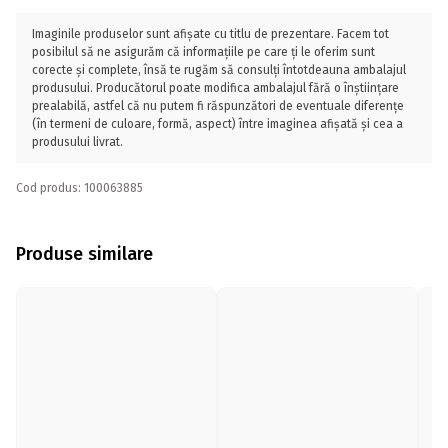
Imaginile produselor sunt afișate cu titlu de prezentare. Facem tot
posibilul să ne asigurăm că informațiile pe care ți le oferim sunt
corecte și complete, însă te rugăm să consulți întotdeauna ambalajul
produsului. Producătorul poate modifica ambalajul fără o înștiințare
prealabilă, astfel că nu putem fi răspunzători de eventuale diferențe
(în termeni de culoare, formă, aspect) între imaginea afișată și cea a
produsului livrat.
Cod produs: 100063885
Produse similare