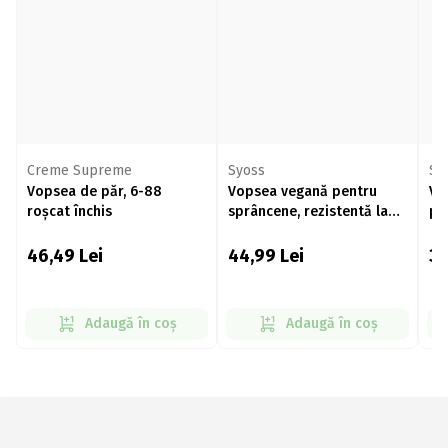
Creme Supreme
Syoss
Sy
Vopsea de păr, 6-88
Vopsea vegană pentru
Vo
roșcat închis
sprâncene, rezistentă la
pe
apă și ștergere, maro
Ol
închis 10ml
int
46,49
Lei
44,99
Lei
3
Adaugă în coș
Adaugă în coș