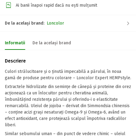
Ai banii înapoi rapid dacă nu ești mulțumit
De la același brand:
Loncolor
Informatii
De la același brand
Descriere
Culori strălucitoare și o ținută impecabilă a părului, în noua
gamă de produse pentru colorare – Loncolor Expert HEMPstyle.
Extractele hidrolizate din semințe de cânepă și proteine din orez
acționează ca un înlocuitor pentru cheratina animală,
îmbunătățind rezistența părului și oferindu-i o elasticitate
remarcabilă. Uleiul de jojoba – derivat din Simmondsia chinensis
– conține acizi grași nesaturați Omega-9 și Omega-6, având un
efect antioxidant, care protejează scalpul împotriva radicalilor
liberi.
Similar sebumului uman – din punct de vedere chimic – uleiul