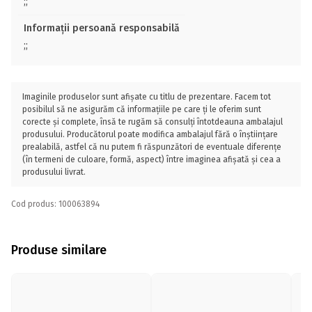
;;
Informații persoană responsabilă
;;
Imaginile produselor sunt afișate cu titlu de prezentare. Facem tot
posibilul să ne asigurăm că informațiile pe care ți le oferim sunt
corecte și complete, însă te rugăm să consulți întotdeauna ambalajul
produsului. Producătorul poate modifica ambalajul fără o înștiințare
prealabilă, astfel că nu putem fi răspunzători de eventuale diferențe
(în termeni de culoare, formă, aspect) între imaginea afișată și cea a
produsului livrat.
Cod produs: 100063894
Produse similare