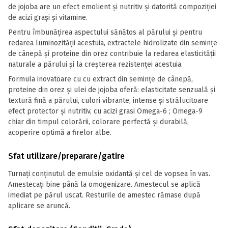
de jojoba are un efect emolient și nutritiv și datorită compoziției
de acizi grași și vitamine.
Pentru îmbunățirea aspectului sănătos al părului și pentru
redarea luminozității acestuia, extractele hidrolizate din semințe
de cânepă și proteine din orez contribuie la redarea elasticității
naturale a părului și la creșterea rezistenței acestuia.
Formula inovatoare cu cu extract din semințe de cânepă,
proteine din orez și ulei de jojoba oferă: elasticitate senzuală și
textură fină a părului, culori vibrante, intense și strălucitoare
efect protector și nutritiv, cu acizi grasi Omega-6 ; Omega-9
chiar din timpul colorării, colorare perfectă și durabilă,
acoperire optimă a firelor albe.
Sfat utilizare/preparare/gatire
Turnaţi conținutul de emulsie oxidantă şi cel de vopsea în vas.
Amestecaţi bine până la omogenizare. Amestecul se aplică
imediat pe părul uscat. Resturile de amestec rămase după
aplicare se aruncă.