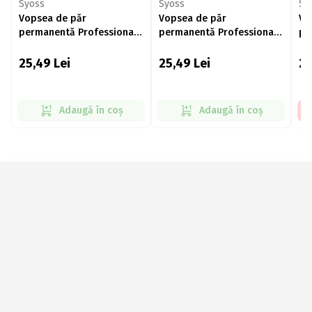
Syoss
Syoss
Sy
Vopsea de păr
Vopsea de păr
Vo
permanentă Professional
permanentă Professional
pe
Performance 4-1 șaten
Performance 4-8 șaten
Pe
mediu 115ml
ciocolatiu 115ml
înc
25,49
Lei
25,49
Lei
2
Adaugă în coș
Adaugă în coș