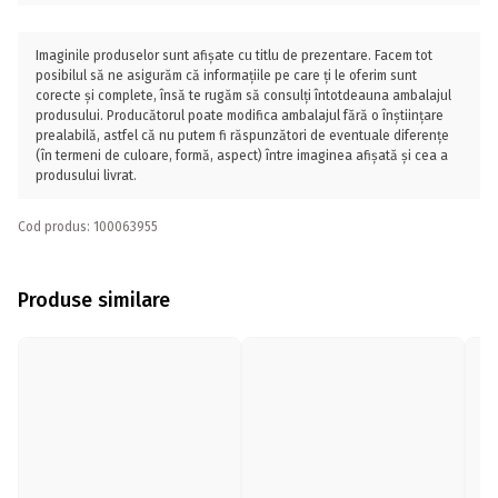
Imaginile produselor sunt afișate cu titlu de prezentare. Facem tot
posibilul să ne asigurăm că informațiile pe care ți le oferim sunt
corecte și complete, însă te rugăm să consulți întotdeauna ambalajul
produsului. Producătorul poate modifica ambalajul fără o înștiințare
prealabilă, astfel că nu putem fi răspunzători de eventuale diferențe
(în termeni de culoare, formă, aspect) între imaginea afișată și cea a
produsului livrat.
Cod produs: 100063955
Produse similare