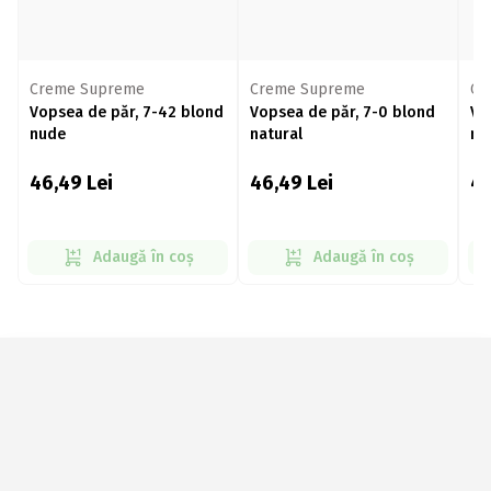
Creme Supreme
Creme Supreme
Cr
Vopsea de păr, 7-42 blond
Vopsea de păr, 7-0 blond
Vo
nude
natural
na
46,49
Lei
46,49
Lei
4
Adaugă în coș
Adaugă în coș