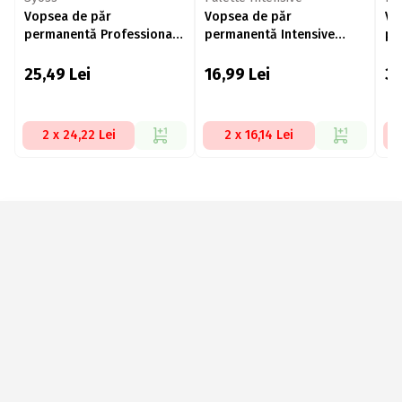
Vopsea de păr
Vopsea de păr
Vo
permanentă Professional
permanentă Intensive
pe
Performance 4-15 crom
Color Creme, A10 (10-2)
8.
mat, 115ml
blond ultra cenușiu, 110ml
ce
25,49
Lei
16,99
Lei
3
2 x 24,22 Lei
2 x 16,14 Lei