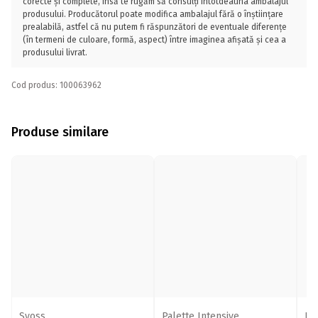
corecte și complete, însă te rugăm să consulți întotdeauna ambalajul
produsului. Producătorul poate modifica ambalajul fără o înștiințare
prealabilă, astfel că nu putem fi răspunzători de eventuale diferențe
(în termeni de culoare, formă, aspect) între imaginea afișată și cea a
produsului livrat.
Cod produs: 100063962
Produse similare
Syoss
Palette Intensive
Ex