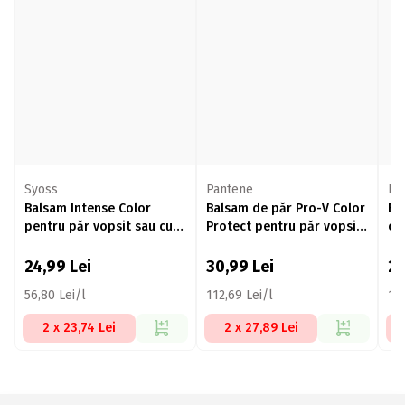
Syoss
Pantene
El
Balsam Intense Color
Balsam de păr Pro-V Color
Ba
pentru păr vopsit sau cu
Protect pentru păr vopsit
cu
șuvițe 440ml
275ml
24,99
Lei
30,99
Lei
2
56,80 Lei/l
112,69 Lei/l
104
2 x 23,74 Lei
2 x 27,89 Lei