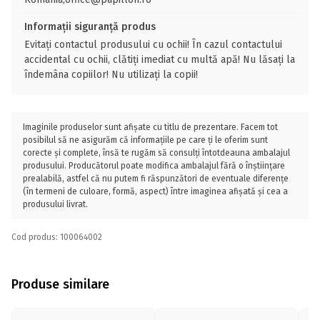
Informații siguranță produs
Evitați contactul produsului cu ochii! În cazul contactului
accidental cu ochii, clătiți imediat cu multă apă! Nu lăsați la
îndemâna copiilor! Nu utilizați la copii!
Imaginile produselor sunt afișate cu titlu de prezentare. Facem tot
posibilul să ne asigurăm că informațiile pe care ți le oferim sunt
corecte și complete, însă te rugăm să consulți întotdeauna ambalajul
produsului. Producătorul poate modifica ambalajul fără o înștiințare
prealabilă, astfel că nu putem fi răspunzători de eventuale diferențe
(în termeni de culoare, formă, aspect) între imaginea afișată și cea a
produsului livrat.
Cod produs: 100064002
Produse similare