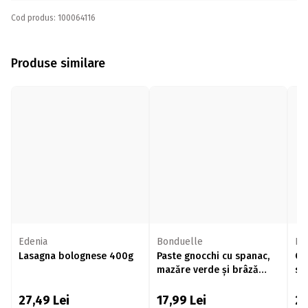
Cod produs: 100064116
Produse similare
Edenia
Bonduelle
Ed
Lasagna bolognese 400g
Paste gnocchi cu spanac,
Ca
mazăre verde și brâză
sp
ricotta 550g
27,49
Lei
17,99
Lei
2