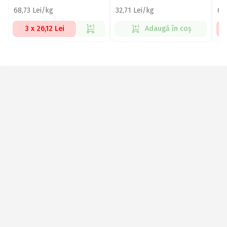
68,73 Lei/kg
32,71 Lei/kg
68
3 x 26,12 Lei
Adaugă în coș