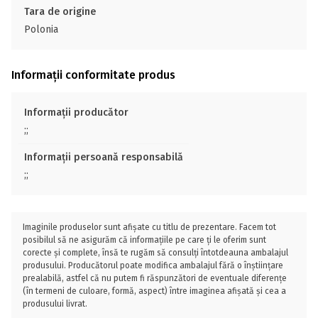
Tara de origine
Polonia
Informații conformitate produs
Informații producător
;;
Informații persoană responsabilă
;;
Imaginile produselor sunt afișate cu titlu de prezentare. Facem tot
posibilul să ne asigurăm că informațiile pe care ți le oferim sunt
corecte și complete, însă te rugăm să consulți întotdeauna ambalajul
produsului. Producătorul poate modifica ambalajul fără o înștiințare
prealabilă, astfel că nu putem fi răspunzători de eventuale diferențe
(în termeni de culoare, formă, aspect) între imaginea afișată și cea a
produsului livrat.