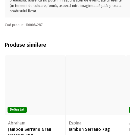
prealabilă, astfel că nu putem fi răspunzători de eventuale diferențe
(în termeni de culoare, formă, aspect) între imaginea afișată și cea a
produsului livrat.
Cod produs: 100064287
Produse similare
DeGustat
De
Abraham
Espina
Ab
Jambon Serrano Gran
Jambon Serrano 70g
Pr