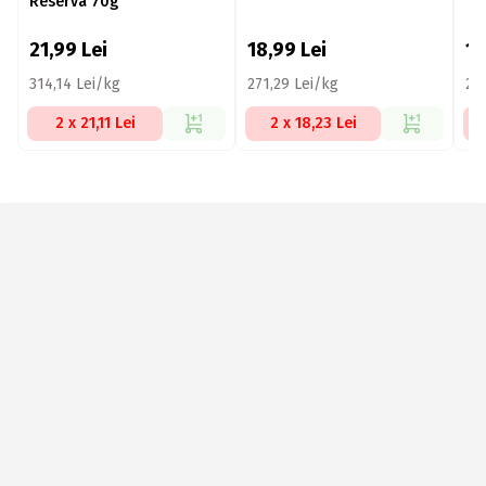
Reserva 70g
21,99
Lei
18,99
Lei
1
314,14 Lei/kg
271,29 Lei/kg
23
2 x 21,11 Lei
2 x 18,23 Lei