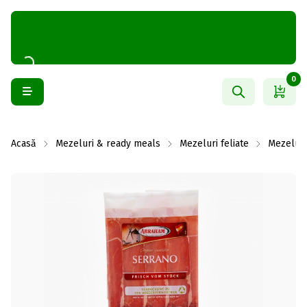
0
Acasă
Mezeluri & ready meals
Mezeluri feliate
Mezeluri