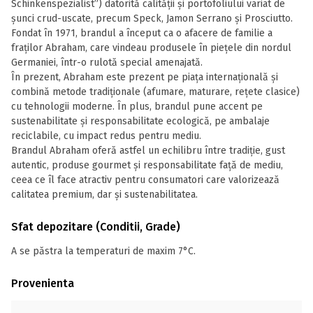
Schinkenspezialist”) datorită calității și portofoliului variat de
șunci crud-uscate, precum Speck, Jamon Serrano și Prosciutto.
Fondat în 1971, brandul a început ca o afacere de familie a
fraților Abraham, care vindeau produsele în piețele din nordul
Germaniei, într-o rulotă special amenajată.
În prezent, Abraham este prezent pe piața internațională și
combină metode tradiționale (afumare, maturare, rețete clasice)
cu tehnologii moderne. În plus, brandul pune accent pe
sustenabilitate și responsabilitate ecologică, pe ambalaje
reciclabile, cu impact redus pentru mediu.
Brandul Abraham oferă astfel un echilibru între tradiție, gust
autentic, produse gourmet și responsabilitate față de mediu,
ceea ce îl face atractiv pentru consumatori care valorizează
calitatea premium, dar și sustenabilitatea.
Sfat depozitare (Conditii, Grade)
A se păstra la temperaturi de maxim 7°C.
Provenienta