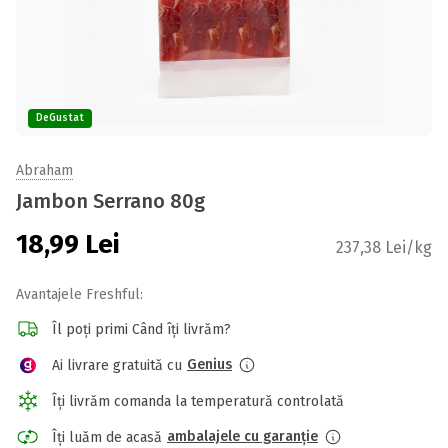
DeGustat
Abraham
Jambon Serrano 80g
18,99
Lei
237,38 Lei/kg
Avantajele Freshful:
Îl poți primi Când îți livrăm?
Genius
Ai livrare gratuită cu
Îți livrăm comanda la temperatură controlată
ambalajele cu garanție
Îți luăm de acasă