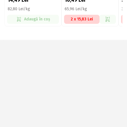
14,49
Lei
16,49
Lei
5
82,80 Lei/kg
65,96 Lei/kg
35
Adaugă în coș
2 x 15,83 Lei