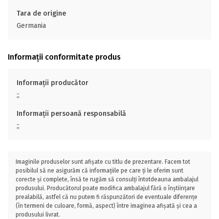
Tara de origine
Germania
Informații conformitate produs
Informații producător
;;
Informații persoană responsabilă
;;
Imaginile produselor sunt afișate cu titlu de prezentare. Facem tot
posibilul să ne asigurăm că informațiile pe care ți le oferim sunt
corecte și complete, însă te rugăm să consulți întotdeauna ambalajul
produsului. Producătorul poate modifica ambalajul fără o înștiințare
prealabilă, astfel că nu putem fi răspunzători de eventuale diferențe
(în termeni de culoare, formă, aspect) între imaginea afișată și cea a
produsului livrat.