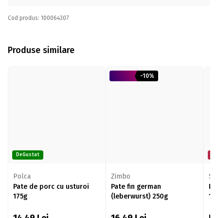
Cod produs: 100064307
Produse similare
-10%
DeGustat
Mi
Polca
Zimbo
Pate de porc cu usturoi
Pate fin german
Pa
175g
(leberwurst) 250g
15