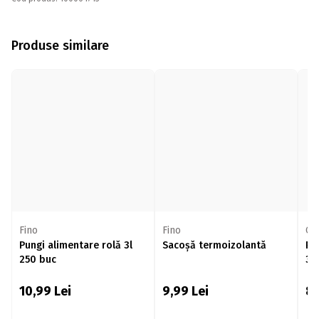
Produse similare
Fino
Fino
Oti
Pungi alimentare rolă 3l
Sacoșă termoizolantă
Pu
250 buc
35
10,99
Lei
9,99
Lei
8