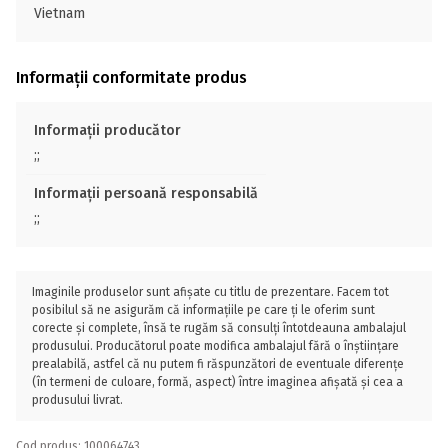
Vietnam
Informații conformitate produs
Informații producător
;;
Informații persoană responsabilă
;;
Imaginile produselor sunt afișate cu titlu de prezentare. Facem tot
posibilul să ne asigurăm că informațiile pe care ți le oferim sunt
corecte și complete, însă te rugăm să consulți întotdeauna ambalajul
produsului. Producătorul poate modifica ambalajul fără o înștiințare
prealabilă, astfel că nu putem fi răspunzători de eventuale diferențe
(în termeni de culoare, formă, aspect) între imaginea afișată și cea a
produsului livrat.
Cod produs: 100064743