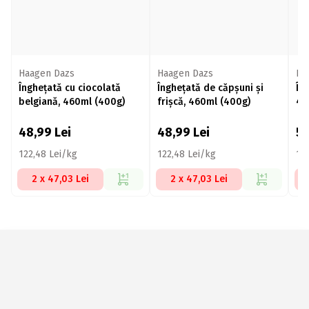
Haagen Dazs
Haagen Dazs
Ha
Înghețată cu ciocolată
Înghețată de căpșuni și
În
belgiană, 460ml (400g)
frișcă, 460ml (400g)
46
48,99
Lei
48,99
Lei
5
122,48 Lei/kg
122,48 Lei/kg
12
2 x 47,03 Lei
2 x 47,03 Lei