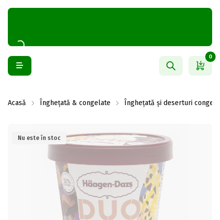
0
Acasă
Înghețată & congelate
Înghețată și deserturi congela
Nu este în stoc