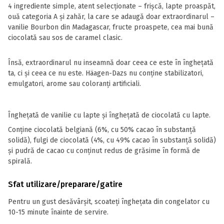
4 ingrediente simple, atent selecționate – frișcă, lapte proaspăt,
ouă categoria A și zahăr, la care se adaugă doar extraordinarul –
vanilie Bourbon din Madagascar, fructe proaspete, cea mai bună
ciocolată sau sos de caramel clasic.
Însă, extraordinarul nu inseamnă doar ceea ce este în înghețată
ta, ci și ceea ce nu este. Häagen-Dazs nu conține stabilizatori,
emulgatori, arome sau coloranți artificiali.
Înghețată de vanilie cu lapte și înghețată de ciocolată cu lapte.
Conține ciocolată belgiană (6%, cu 50% cacao în substanță
solidă), fulgi de ciocolată (4%, cu 49% cacao în substanță solidă)
și pudră de cacao cu conținut redus de grăsime în formă de
spirală.
Sfat utilizare/preparare/gatire
Pentru un gust desăvârșit, scoateţi îngheţata din congelator cu
10-15 minute înainte de servire.