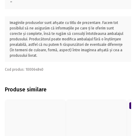
;;
Imaginile produselor sunt afișate cu titlu de prezentare. Facem tot
posibilul să ne asigurăm că informațiile pe care ți le oferim sunt
corecte și complete, însă te rugăm să consulți întotdeauna ambalajul
produsului. Producătorul poate modifica ambalajul fără o înștiințare
prealabilă, astfel că nu putem fi răspunzători de eventuale diferențe
(în termeni de culoare, formă, aspect) între imaginea afișată și cea a
produsului livrat.
Cod produs: 100064840
Produse similare