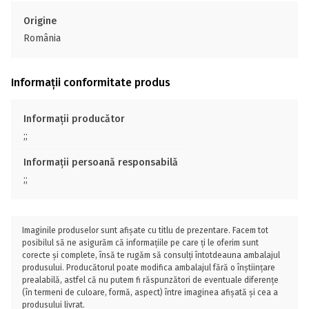
Origine
România
Informații conformitate produs
Informații producător
;;
Informații persoană responsabilă
;;
Imaginile produselor sunt afișate cu titlu de prezentare. Facem tot
posibilul să ne asigurăm că informațiile pe care ți le oferim sunt
corecte și complete, însă te rugăm să consulți întotdeauna ambalajul
produsului. Producătorul poate modifica ambalajul fără o înștiințare
prealabilă, astfel că nu putem fi răspunzători de eventuale diferențe
(în termeni de culoare, formă, aspect) între imaginea afișată și cea a
produsului livrat.