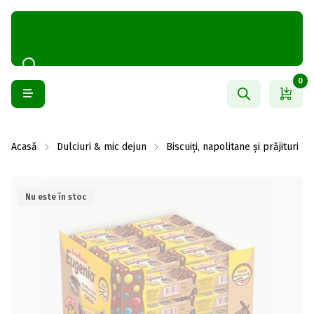
0
Acasă
Dulciuri & mic dejun
Biscuiți, napolitane și prăjituri
Nu este în stoc