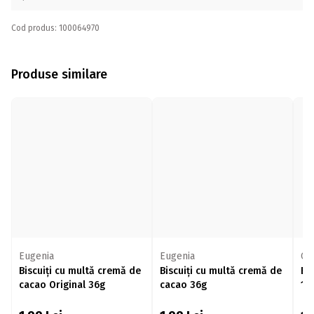
Cod produs: 100064970
Produse similare
Eugenia
Eugenia
Cr
Biscuiți cu multă cremă de
Biscuiți cu multă cremă de
Bi
cacao Original 36g
cacao 36g
10