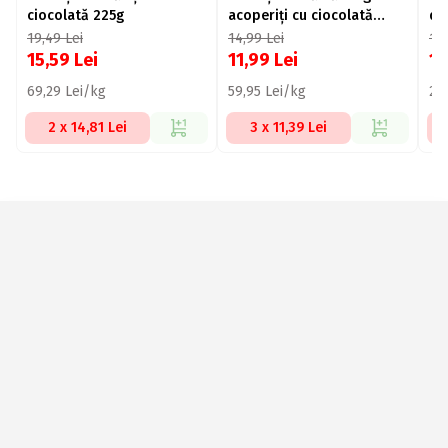
ciocolată 225g
acoperiți cu ciocolată
de
neagră 200g
19,49
Lei
14,99
Lei
13
15,59
Lei
11,99
Lei
10
69,29 Lei/kg
59,95 Lei/kg
26
2 x 14,81 Lei
3 x 11,39 Lei