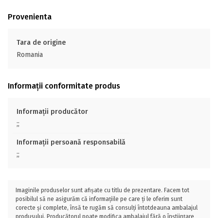
Provenienta
Tara de origine
Romania
Informații conformitate produs
Informații producător
;;
Informații persoană responsabilă
;;
Imaginile produselor sunt afișate cu titlu de prezentare. Facem tot
posibilul să ne asigurăm că informațiile pe care ți le oferim sunt
corecte și complete, însă te rugăm să consulți întotdeauna ambalajul
produsului. Producătorul poate modifica ambalajul fără o înștiințare