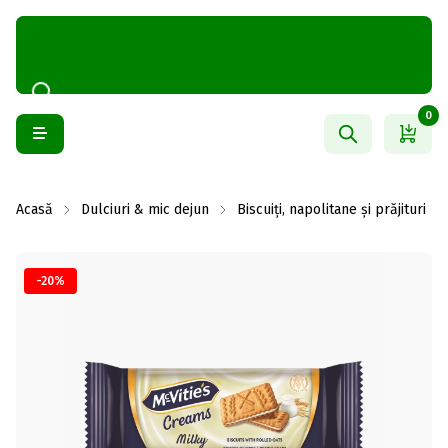
0
Acasă
Dulciuri & mic dejun
Biscuiți, napolitane și prăjituri
-20%