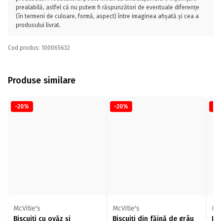
prealabilă, astfel că nu putem fi răspunzători de eventuale diferențe
(în termeni de culoare, formă, aspect) între imaginea afișată și cea a
produsului livrat.
Cod produs: 100065632
Produse similare
-20%
-20%
-2
McVitie's
McVitie's
McV
Biscuiți cu ovăz și
Biscuiți din făină de grâu
Bis