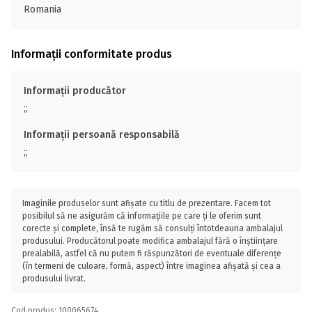
Romania
Informații conformitate produs
Informații producător
;;
Informații persoană responsabilă
;;
Imaginile produselor sunt afișate cu titlu de prezentare. Facem tot
posibilul să ne asigurăm că informațiile pe care ți le oferim sunt
corecte și complete, însă te rugăm să consulți întotdeauna ambalajul
produsului. Producătorul poate modifica ambalajul fără o înștiințare
prealabilă, astfel că nu putem fi răspunzători de eventuale diferențe
(în termeni de culoare, formă, aspect) între imaginea afișată și cea a
produsului livrat.
Cod produs: 100065674