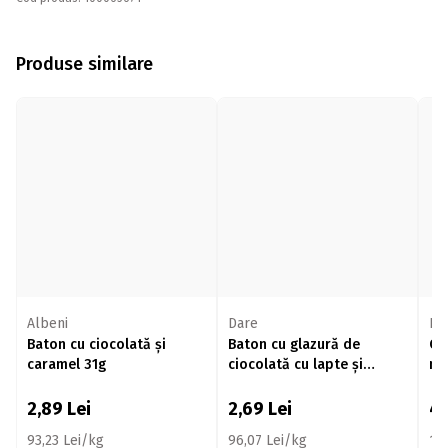
Produse similare
Albeni
Dare
Kit
Baton cu ciocolată și
Baton cu glazură de
Ci
caramel 31g
ciocolată cu lapte și
na
interior cu nucă de cocos,
28g
2,89
Lei
2,69
Lei
4
93,23 Lei/kg
96,07 Lei/kg
10