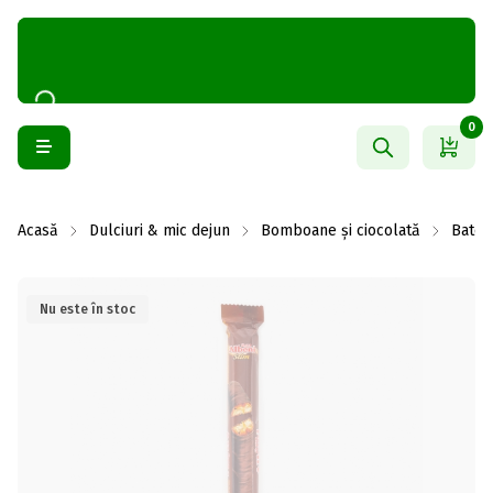
0
Acasă
Dulciuri & mic dejun
Bomboane și ciocolată
Batoa
Nu este în stoc