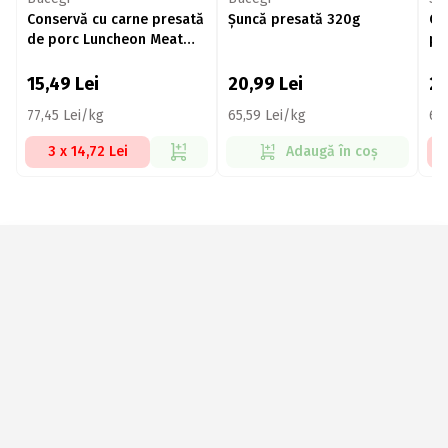
Conservă cu carne presată
Șuncă presată 320g
Ca
de porc Luncheon Meat
pr
200g
15,49
Lei
20,99
Lei
2
77,45 Lei/kg
65,59 Lei/kg
69
3 x 14,72 Lei
Adaugă în coș