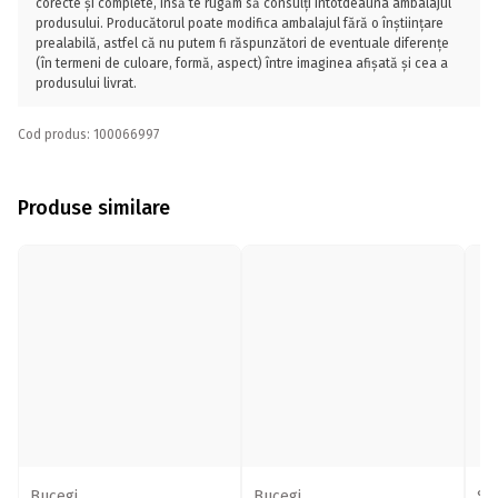
corecte și complete, însă te rugăm să consulți întotdeauna ambalajul
produsului. Producătorul poate modifica ambalajul fără o înștiințare
prealabilă, astfel că nu putem fi răspunzători de eventuale diferențe
(în termeni de culoare, formă, aspect) între imaginea afișată și cea a
produsului livrat.
Cod produs: 100066997
Produse similare
Bucegi
Bucegi
Sc