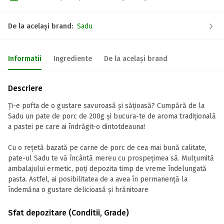
De la același brand:
Sadu
Informatii
Ingrediente
De la același brand
Descriere
Ți-e pofta de o gustare savuroasă și sățioasă? Cumpără de la
Sadu un pate de porc de 200g și bucura-te de aroma tradițională
a pastei pe care ai îndrăgit-o dintotdeauna!
Cu o rețetă bazată pe carne de porc de cea mai bună calitate,
pate-ul Sadu te vă încântă mereu cu prospețimea să. Mulțumită
ambalajului ermetic, poți depozita timp de vreme îndelungată
pasta. Astfel, ai posibilitatea de a avea în permanență la
îndemăna o gustare delicioasă și hrănitoare
Sfat depozitare (Conditii, Grade)