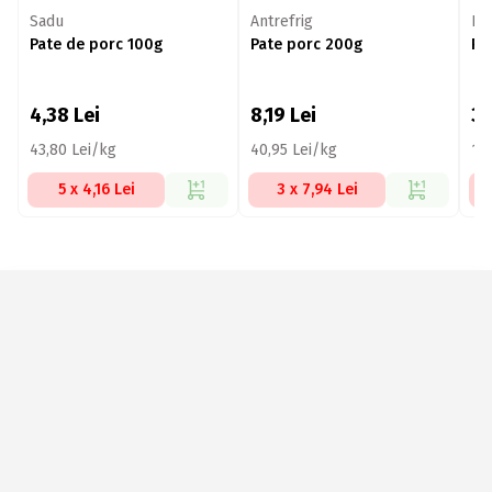
Sadu
Antrefrig
Ba
Pate de porc 100g
Pate porc 200g
Pa
4,38
Lei
8,19
Lei
3
43,80 Lei/kg
40,95 Lei/kg
15
5 x 4,16 Lei
3 x 7,94 Lei