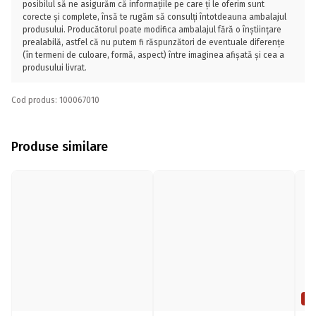
posibilul să ne asigurăm că informațiile pe care ți le oferim sunt
corecte și complete, însă te rugăm să consulți întotdeauna ambalajul
produsului. Producătorul poate modifica ambalajul fără o înștiințare
prealabilă, astfel că nu putem fi răspunzători de eventuale diferențe
(în termeni de culoare, formă, aspect) între imaginea afișată și cea a
produsului livrat.
Cod produs: 100067010
Produse similare
Pr