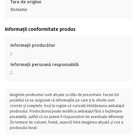
Tara de origine
Romania
Informații conformitate produs
Informații producător
;;
Informații persoană responsabilă
;;
Imaginile produselor sunt afișate cu titlu de prezentare. Facem tot
posibilul să ne asigurăm că informațiile pe care ți le oferim sunt
corecte și complete, însă te rugăm să consulți întotdeauna ambalajul
produsului. Producătorul poate modifica ambalajul fără o înștiințare
prealabilă, astfel că nu putem fi răspunzători de eventuale diferențe
(în termeni de culoare, formă, aspect) între imaginea afișată și cea a
produsului livrat.