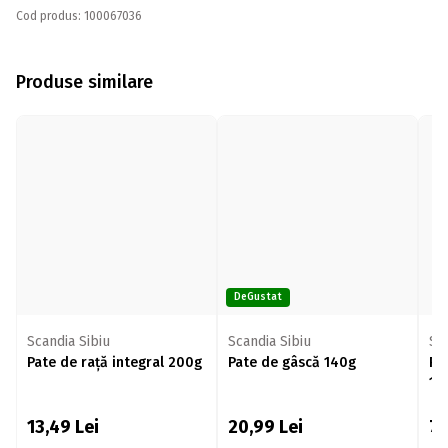
Cod produs: 100067036
Produse similare
DeGustat
Scandia Sibiu
Scandia Sibiu
Sc
Pate de rață integral 200g
Pate de gâscă 140g
Pa
12
13,49
Lei
20,99
Lei
7