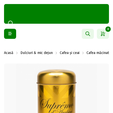
0
Acasă
Dulciuri & mic dejun
Cafea și ceai
Cafea măcinată