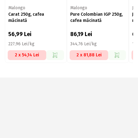
Malongo
Malongo
Jul
Carat 250g, cafea
Pure Colombian IGP 250g,
Ju
măcinată
cafea măcinată
mă
56,99
Lei
86,19
Lei
6
227,96 Lei/kg
344,76 Lei/kg
12
2 x 54,14 Lei
2 x 81,88 Lei