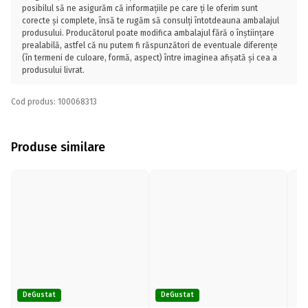
posibilul să ne asigurăm că informațiile pe care ți le oferim sunt
corecte și complete, însă te rugăm să consulți întotdeauna ambalajul
produsului. Producătorul poate modifica ambalajul fără o înștiințare
prealabilă, astfel că nu putem fi răspunzători de eventuale diferențe
(în termeni de culoare, formă, aspect) între imaginea afișată și cea a
produsului livrat.
Cod produs: 100068313
Produse similare
DeGustat
DeGustat