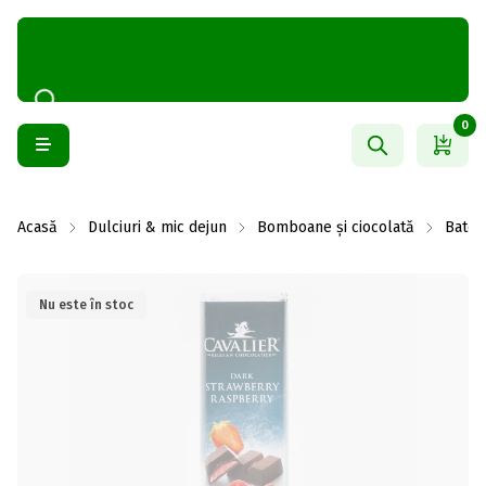
0
Acasă
Dulciuri & mic dejun
Bomboane și ciocolată
Batoa
Nu este în stoc