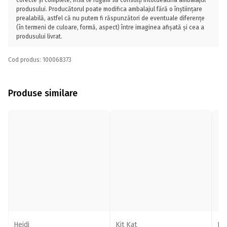
corecte și complete, însă te rugăm să consulți întotdeauna ambalajul
produsului. Producătorul poate modifica ambalajul fără o înștiințare
prealabilă, astfel că nu putem fi răspunzători de eventuale diferențe
(în termeni de culoare, formă, aspect) între imaginea afișată și cea a
produsului livrat.
Cod produs: 100068373
Produse similare
Heidi
Kit Kat
R