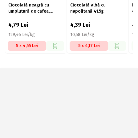
Ciocolată neagră cu
Ciocolată albă cu
Ba
umplutură de cafea,
napolitană 41.5g
cr
Espresso 37g
43
4,79
Lei
4,39
Lei
4
129,46 Lei/kg
10,58 Lei/kg
11
5 x 4,55 Lei
5 x 4,17 Lei