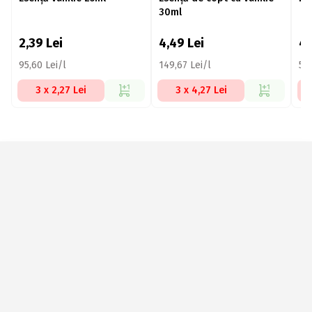
30ml
2,39
Lei
4,49
Lei
4
95,60 Lei/l
149,67 Lei/l
57
3 x 2,27 Lei
3 x 4,27 Lei