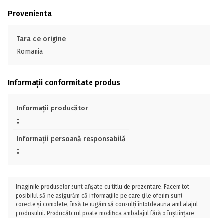
Provenienta
Tara de origine
Romania
Informații conformitate produs
Informații producător
;;
Informații persoană responsabilă
;;
Imaginile produselor sunt afișate cu titlu de prezentare. Facem tot
posibilul să ne asigurăm că informațiile pe care ți le oferim sunt
corecte și complete, însă te rugăm să consulți întotdeauna ambalajul
produsului. Producătorul poate modifica ambalajul fără o înștiințare