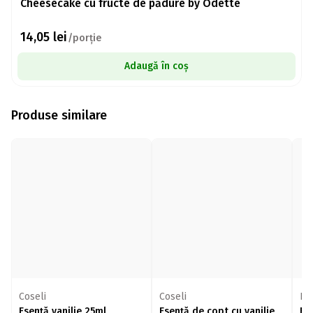
Cheesecake cu fructe de pădure by Odette
14,05
lei
/porție
Adaugă în coș
Produse similare
Coseli
Coseli
Ru
Esență vanilie 25ml
Esență de copt cu vanilie
Es