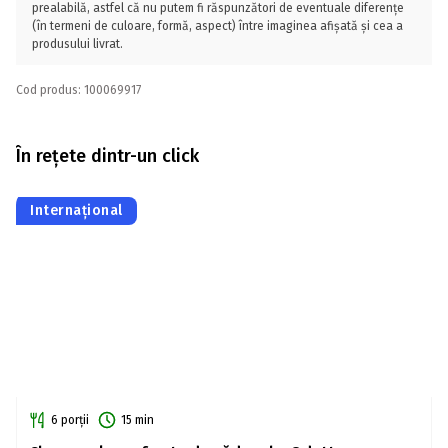
prealabilă, astfel că nu putem fi răspunzători de eventuale diferențe
(în termeni de culoare, formă, aspect) între imaginea afișată și cea a
produsului livrat.
Cod produs: 100069917
În rețete dintr-un click
Internațional
6 porții
15 min