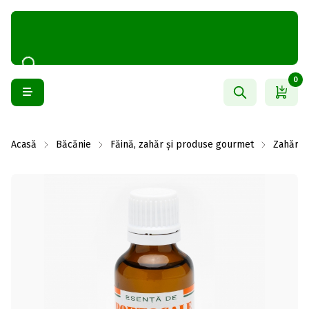
0
Acasă
Băcănie
Făină, zahăr și produse gourmet
Zahăr va