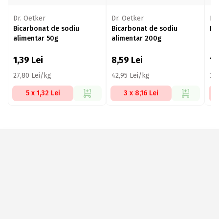
Dr. Oetker
Dr. Oetker
Nia
Bicarbonat de sodiu
Bicarbonat de sodiu
Bi
alimentar 50g
alimentar 200g
1,39
Lei
8,59
Lei
1
27,80 Lei/kg
42,95 Lei/kg
37
5 x 1,32 Lei
3 x 8,16 Lei