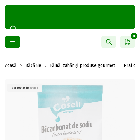
0
Acasă
Băcănie
Făină, zahăr și produse gourmet
Praf de 
Nu este în stoc