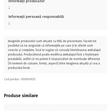
Informații producător
;;
Informații persoană responsabilă
;;
Imaginile produselor sunt afișate cu titlu de prezentare. Facem tot
posibilul să ne asigurăm că informațiile pe care ți le oferim sunt
corecte și complete, însă te rugăm să consulți întotdeauna ambalajul
produsului. Producătorul poate modifica ambalajul fără o înștiințare
prealabilă, astfel că nu putem fi răspunzători de eventuale diferențe
(în termeni de culoare, formă, aspect) între imaginea afișată și cea a
produsului livrat.
Cod produs: 100069933
Produse similare