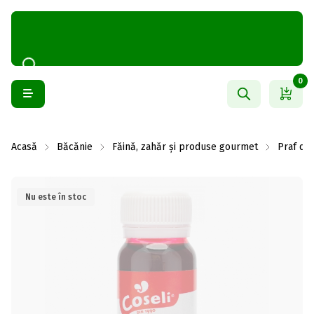
0
Acasă
Băcănie
Făină, zahăr și produse gourmet
Praf de 
Nu este în stoc