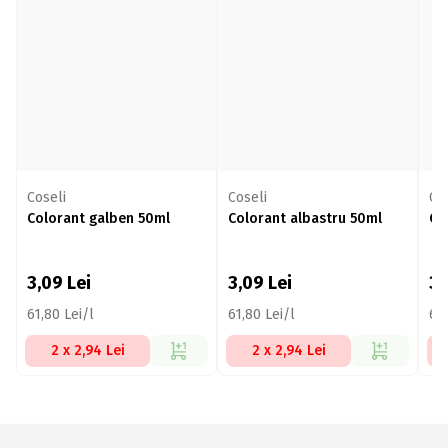
Coseli
Coseli
Co
Colorant galben 50ml
Colorant albastru 50ml
Co
3,09
Lei
3,09
Lei
3
61,80 Lei/l
61,80 Lei/l
61,
2 x 2,94 Lei
2 x 2,94 Lei