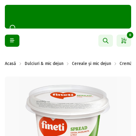
0
Acasă
Dulciuri & mic dejun
Cereale și mic dejun
Cremă ta