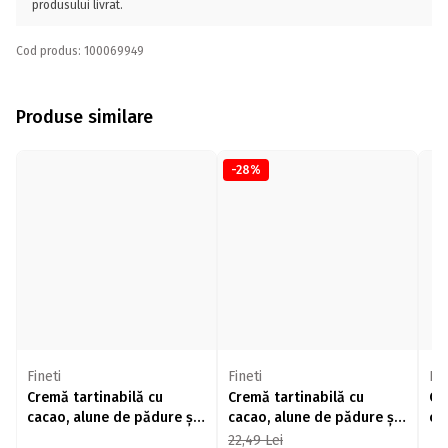
produsului livrat.
Cod produs: 100069949
Produse similare
-28%
Fineti
Fineti
Fin
Cremă tartinabilă cu
Cremă tartinabilă cu
Cr
cacao, alune de pădure și
cacao, alune de pădure și
ca
lapte Double Spread 200g
lapte Spread 400g
al
22,49
Lei