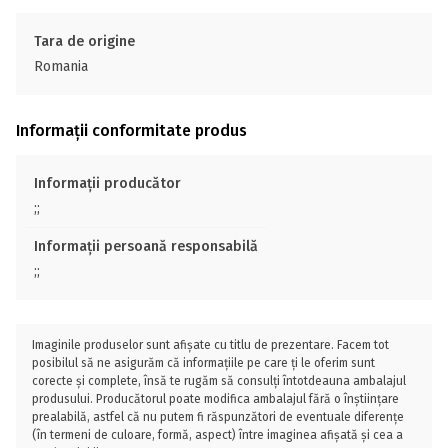
Tara de origine
Romania
Informații conformitate produs
Informații producător
;;
Informații persoană responsabilă
;;
Imaginile produselor sunt afișate cu titlu de prezentare. Facem tot
posibilul să ne asigurăm că informațiile pe care ți le oferim sunt
corecte și complete, însă te rugăm să consulți întotdeauna ambalajul
produsului. Producătorul poate modifica ambalajul fără o înștiințare
prealabilă, astfel că nu putem fi răspunzători de eventuale diferențe
(în termeni de culoare, formă, aspect) între imaginea afișată și cea a