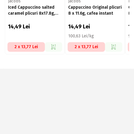
Jacobs
Jacobs
La
Iced Cappuccino salted
Cappuccino Original plicuri
Ca
caramel plicuri 8x17.8g,
8 x 11.6g, cafea instant
8x
cafea solubilă
14,49
Lei
14,49
Lei
1
100,63 Lei/kg
91
2 x 13,77 Lei
2 x 13,77 Lei