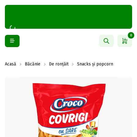
0
Acasă
Băcănie
De ronțăit
Snacks și popcorn