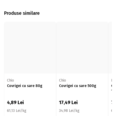
Produse similare
Chio
Chio
Kr
Covrigei cu sare 80g
Covrigei cu sare 500g
Cov
12
4,89
Lei
17,49
Lei
7
61,13 Lei/kg
34,98 Lei/kg
63,