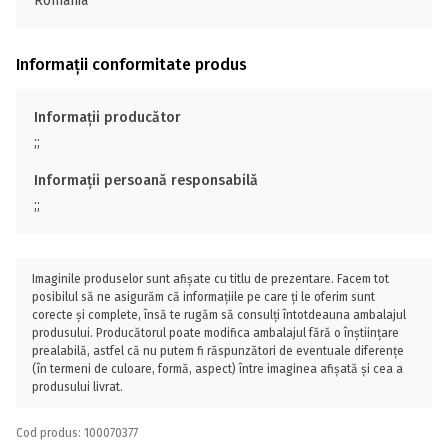
România
Informații conformitate produs
Informații producător
;;
Informații persoană responsabilă
;;
Imaginile produselor sunt afișate cu titlu de prezentare. Facem tot
posibilul să ne asigurăm că informațiile pe care ți le oferim sunt
corecte și complete, însă te rugăm să consulți întotdeauna ambalajul
produsului. Producătorul poate modifica ambalajul fără o înștiințare
prealabilă, astfel că nu putem fi răspunzători de eventuale diferențe
(în termeni de culoare, formă, aspect) între imaginea afișată și cea a
produsului livrat.
Cod produs: 100070377