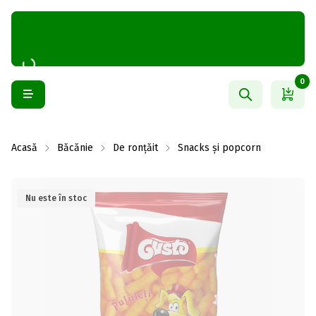
0
Acasă
Băcănie
De ronțăit
Snacks și popcorn
Nu este în stoc