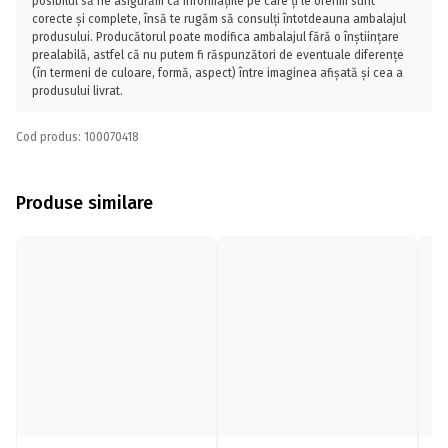
posibilul să ne asigurăm că informațiile pe care ți le oferim sunt
corecte și complete, însă te rugăm să consulți întotdeauna ambalajul
produsului. Producătorul poate modifica ambalajul fără o înștiințare
prealabilă, astfel că nu putem fi răspunzători de eventuale diferențe
(în termeni de culoare, formă, aspect) între imaginea afișată și cea a
produsului livrat.
Cod produs: 100070418
Produse similare