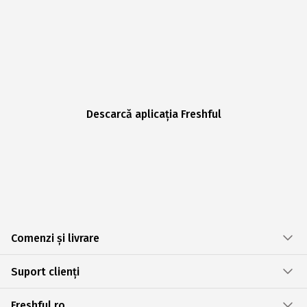
Descarcă aplicația Freshful
Comenzi și livrare
Suport clienți
Freshful.ro