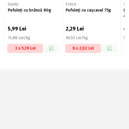
Gusto
Croco
St
Pufuleți cu brânză 80g
Pufuleți cu cașcaval 75g
Pu
ca
5,99
Lei
2,29
Lei
4,
74,88 Lei/kg
30,53 Lei/kg
52
3 x 5,39 Lei
6 x 2,02 Lei