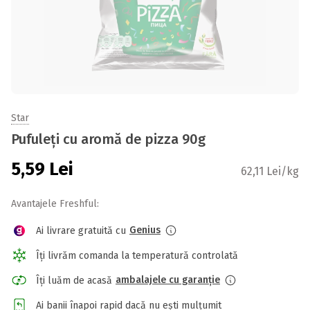
Star
Pufuleți cu aromă de pizza 90g
5,59
Lei
62,11 Lei/kg
Avantajele Freshful:
Genius
Ai livrare gratuită cu
Îți livrăm comanda la temperatură controlată
ambalajele cu garanție
Îți luăm de acasă
Ai banii înapoi rapid dacă nu ești mulțumit