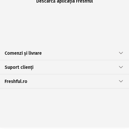
Descarcă aplicația Freshful
Comenzi și livrare
Suport clienți
Freshful.ro