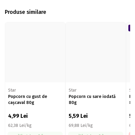
Produse similare
Star
Star
St
Popcorn cu gust de
Popcorn cu sare iodată
Pu
cașcaval 80g
80g
80
4,99
Lei
5,59
Lei
5
62,38 Lei/kg
69,88 Lei/kg
67