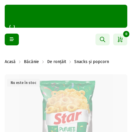
0
Acasă
Băcănie
De ronțăit
Snacks și popcorn
Nu este în stoc