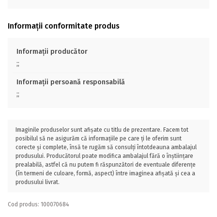
Informații conformitate produs
Informații producător
;;
Informații persoană responsabilă
;;
Imaginile produselor sunt afișate cu titlu de prezentare. Facem tot
posibilul să ne asigurăm că informațiile pe care ți le oferim sunt
corecte și complete, însă te rugăm să consulți întotdeauna ambalajul
produsului. Producătorul poate modifica ambalajul fără o înștiințare
prealabilă, astfel că nu putem fi răspunzători de eventuale diferențe
(în termeni de culoare, formă, aspect) între imaginea afișată și cea a
produsului livrat.
Cod produs: 100070684