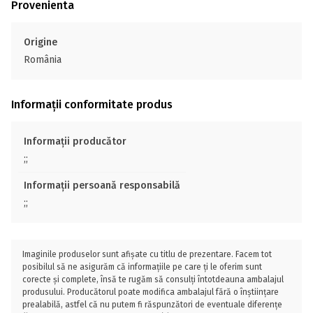
Provenienta
Origine
România
Informații conformitate produs
Informații producător
;;
Informații persoană responsabilă
;;
Imaginile produselor sunt afișate cu titlu de prezentare. Facem tot
posibilul să ne asigurăm că informațiile pe care ți le oferim sunt
corecte și complete, însă te rugăm să consulți întotdeauna ambalajul
produsului. Producătorul poate modifica ambalajul fără o înștiințare
prealabilă, astfel că nu putem fi răspunzători de eventuale diferențe