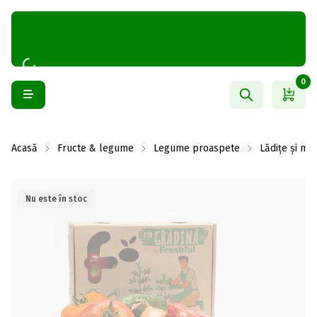
0
Acasă
Fructe & legume
Legume proaspete
Lădițe și mix
Nu este în stoc