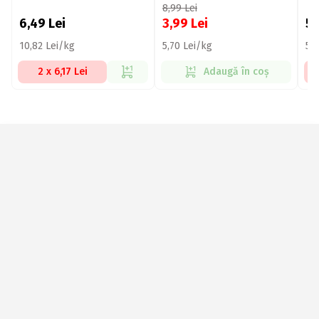
8,99
Lei
6,49
Lei
3,99
Lei
5
10,82 Lei/kg
5,70 Lei/kg
5,
2 x 6,17 Lei
Adaugă în coș