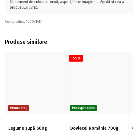
(în termeni de culoare, formă, aspect) între imaginea afișată și cea a
produsului livrat.
Cod produs: 100071417
Produse similare
-55%
Primul preț
Proaspăt cules
Legume supă 600g
Dovlecei România 700g
Ce