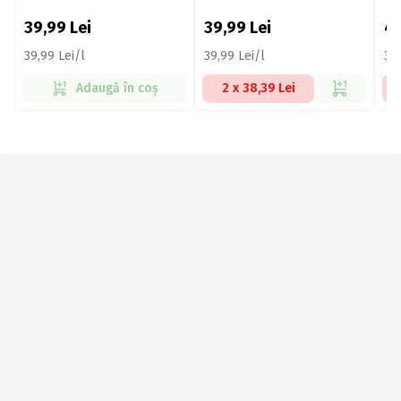
39,99
Lei
39,99
Lei
4
39,99 Lei/l
39,99 Lei/l
32,
Adaugă în coș
2 x 38,39 Lei