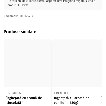
(în termeni de culoare, formă, aspect) între imaginea afișată și cea a
produsului livrat.
Cod produs: 100071499
Produse similare
CREMOLA
CREMOLA
Ca
Înghețată cu aromă de
Înghețată cu aromă de
În
ciocolată 1l
vanilie 1l (650g)
van