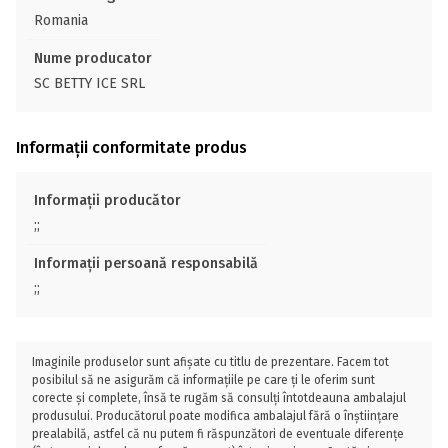
Romania
Nume producator
SC BETTY ICE SRL
Informații conformitate produs
Informații producător
;;
Informații persoană responsabilă
;;
Imaginile produselor sunt afișate cu titlu de prezentare. Facem tot
posibilul să ne asigurăm că informațiile pe care ți le oferim sunt
corecte și complete, însă te rugăm să consulți întotdeauna ambalajul
produsului. Producătorul poate modifica ambalajul fără o înștiințare
prealabilă, astfel că nu putem fi răspunzători de eventuale diferențe