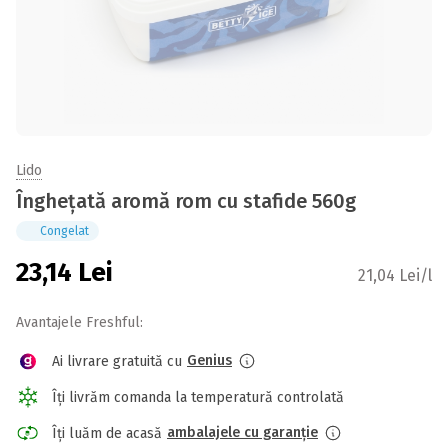
Lido
Înghețată aromă rom cu stafide 560g
Congelat
23,14
Lei
21,04 Lei/l
Avantajele Freshful:
Genius
Ai livrare gratuită cu
Îți livrăm comanda la temperatură controlată
ambalajele cu garanție
Îți luăm de acasă