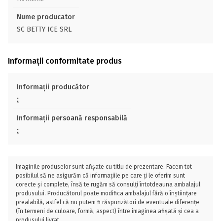
Nume producator
SC BETTY ICE SRL
Informații conformitate produs
Informații producător
;;
Informații persoană responsabilă
;;
Imaginile produselor sunt afișate cu titlu de prezentare. Facem tot
posibilul să ne asigurăm că informațiile pe care ți le oferim sunt
corecte și complete, însă te rugăm să consulți întotdeauna ambalajul
produsului. Producătorul poate modifica ambalajul fără o înștiințare
prealabilă, astfel că nu putem fi răspunzători de eventuale diferențe
(în termeni de culoare, formă, aspect) între imaginea afișată și cea a
produsului livrat.