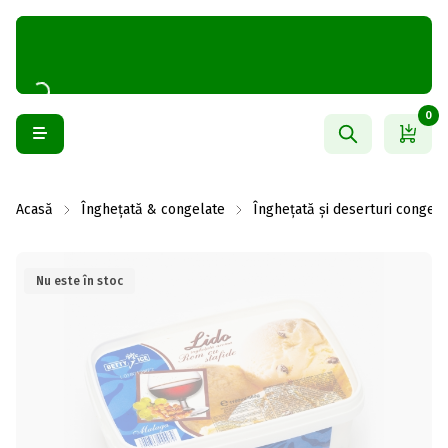
0
Acasă
Înghețată & congelate
Înghețată și deserturi congela
Nu este în stoc