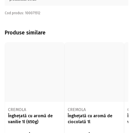
Cod produs: 100071512
Produse similare
CREMOLA
CREMOLA
Ca
Înghețată cu aromă de
Înghețată cu aromă de
În
vanilie 1l (650g)
ciocolată 1l
van