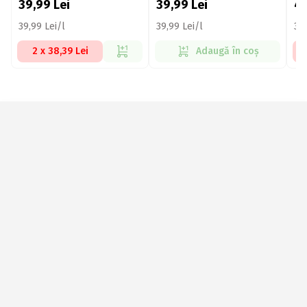
39,99
Lei
39,99
Lei
4
39,99 Lei/l
39,99 Lei/l
32,
2 x 38,39 Lei
Adaugă în coș