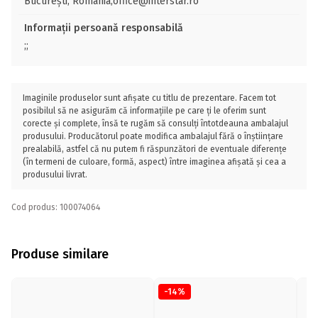
București, Romania;office@interstar.ro
Informații persoană responsabilă
;;
Imaginile produselor sunt afișate cu titlu de prezentare. Facem tot
posibilul să ne asigurăm că informațiile pe care ți le oferim sunt
corecte și complete, însă te rugăm să consulți întotdeauna ambalajul
produsului. Producătorul poate modifica ambalajul fără o înștiințare
prealabilă, astfel că nu putem fi răspunzători de eventuale diferențe
(în termeni de culoare, formă, aspect) între imaginea afișată și cea a
produsului livrat.
Cod produs: 100074064
Produse similare
-14%