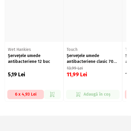
Wet Hankies
Touch
To
Șervețele umede
Șervețele umede
Șe
antibacteriene 12 buc
antibacteriene clasic 70
an
buc
bu
13,99
Lei
5,19
Lei
11,99
Lei
1
6 x 4,93 Lei
Adaugă în coș