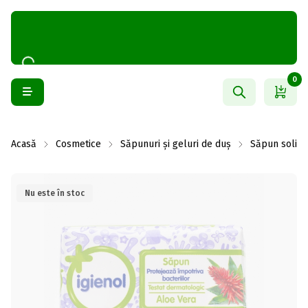
0
Acasă
Cosmetice
Săpunuri și geluri de duș
Săpun solid
Nu este în stoc