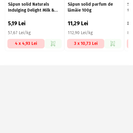
Săpun solid Naturals
Săpun solid parfum de
Să
Indulging Delight Milk &
lămâie 100g
tr
Honey 90g
5,19
Lei
11,29
Lei
8
57,67 Lei/kg
112,90 Lei/kg
89
4 x 4,93 Lei
3 x 10,73 Lei