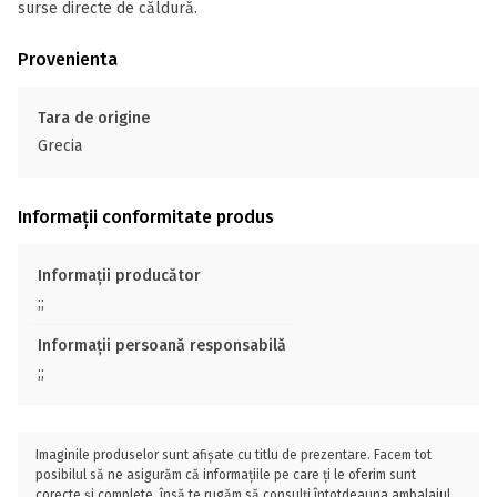
surse directe de căldură.
Provenienta
Tara de origine
Grecia
Informații conformitate produs
Informații producător
;;
Informații persoană responsabilă
;;
Imaginile produselor sunt afișate cu titlu de prezentare. Facem tot
posibilul să ne asigurăm că informațiile pe care ți le oferim sunt
corecte și complete, însă te rugăm să consulți întotdeauna ambalajul