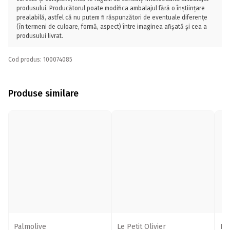
produsului. Producătorul poate modifica ambalajul fără o înștiințare
prealabilă, astfel că nu putem fi răspunzători de eventuale diferențe
(în termeni de culoare, formă, aspect) între imaginea afișată și cea a
produsului livrat.
Cod produs: 100074085
Produse similare
Palmolive
Le Petit Olivier
Le 