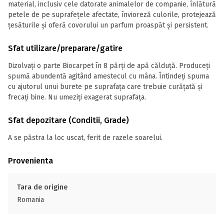
material, inclusiv cele datorate animalelor de companie, înlătură
petele de pe suprafețele afectate, învioreză culorile, protejează
țesăturile și oferă covorului un parfum proaspăt și persistent.
Sfat utilizare/preparare/gatire
Dizolvați o parte Biocarpet în 8 părți de apă călduță. Produceți
spumă abundentă agitând amestecul cu mâna. Întindeți spuma
cu ajutorul unui burete pe suprafața care trebuie curățată și
frecați bine. Nu umeziți exagerat suprafața.
Sfat depozitare (Conditii, Grade)
A se păstra la loc uscat, ferit de razele soarelui.
Provenienta
Tara de origine
Romania