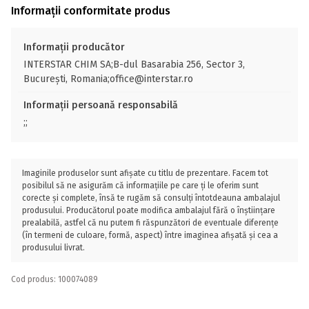
Informații conformitate produs
Informații producător
INTERSTAR CHIM SA;B-dul Basarabia 256, Sector 3,
București, Romania;office@interstar.ro
Informații persoană responsabilă
;;
Imaginile produselor sunt afișate cu titlu de prezentare. Facem tot
posibilul să ne asigurăm că informațiile pe care ți le oferim sunt
corecte și complete, însă te rugăm să consulți întotdeauna ambalajul
produsului. Producătorul poate modifica ambalajul fără o înștiințare
prealabilă, astfel că nu putem fi răspunzători de eventuale diferențe
(în termeni de culoare, formă, aspect) între imaginea afișată și cea a
produsului livrat.
Cod produs: 100074089