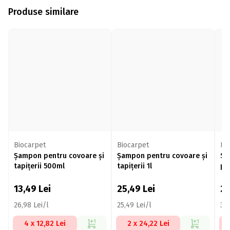
Produse similare
Biocarpet
Biocarpet
Bi
Șampon pentru covoare și
Șampon pentru covoare și
Sp
tapițerii 500ml
tapițerii 1l
pe
13,49
Lei
25,49
Lei
2
26,98 Lei/l
25,49 Lei/l
32,
4 x 12,82 Lei
2 x 24,22 Lei