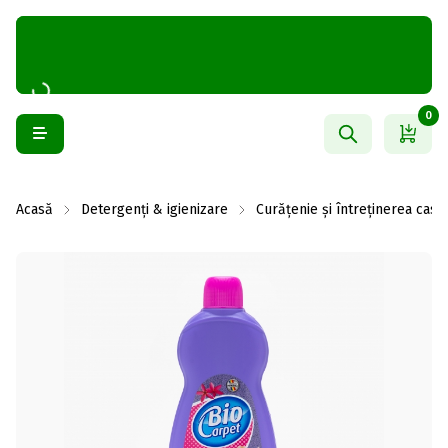
0
Acasă
Detergenți & igienizare
Curățenie și întreținerea casei