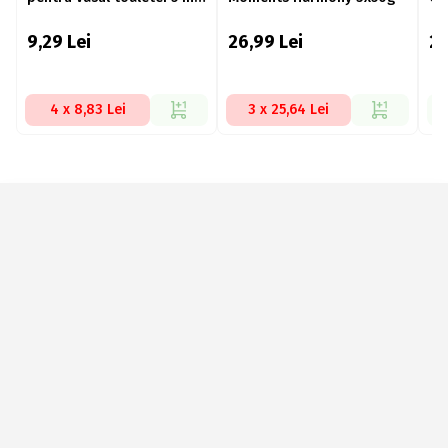
55g
9,29
Lei
26,99
Lei
2
4 x 8,83 Lei
3 x 25,64 Lei