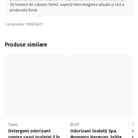
(în termeni de culoare, formă, aspect) între imaginea afișată și cea a
produsului livrat.
Cod produs: 100074221
Produse similare
Sano
Bref
Br
Detergent odorizant
Odorizant toaletă Spa
Od
pentru vasul toaletei 5 în1
Moments Harmony 3x50g
Oc