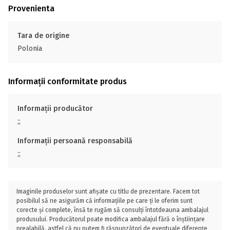
Provenienta
Tara de origine
Polonia
Informații conformitate produs
Informații producător
;;
Informații persoană responsabilă
;;
Imaginile produselor sunt afișate cu titlu de prezentare. Facem tot
posibilul să ne asigurăm că informațiile pe care ți le oferim sunt
corecte și complete, însă te rugăm să consulți întotdeauna ambalajul
produsului. Producătorul poate modifica ambalajul fără o înștiințare
prealabilă, astfel că nu putem fi răspunzători de eventuale diferențe