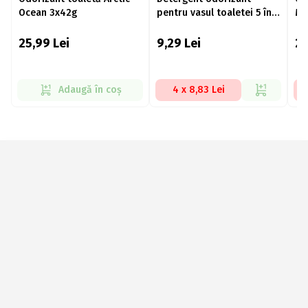
Ocean 3x42g
pentru vasul toaletei 5 în1
Mo
55g
25,99
Lei
9,29
Lei
2
Adaugă în coș
4 x 8,83 Lei