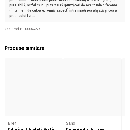
produsului. Producătorul poate modifica ambalajul fără o înștiințare
prealabilă, astfel că nu putem fi răspunzători de eventuale diferențe
(în termeni de culoare, formă, aspect) între imaginea afișată și cea a
produsului livrat.
Cod produs: 100074225
Produse similare
Bref
Sano
Br
Odorizant toaletă Arctic
Detergent odorizant
Od