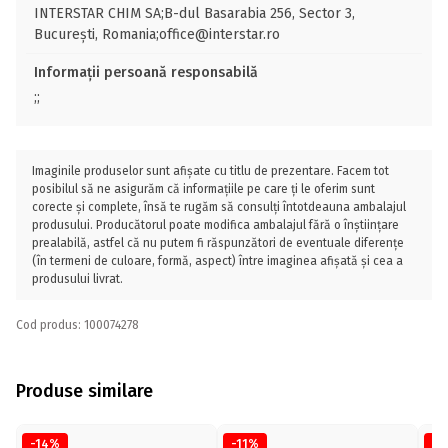
INTERSTAR CHIM SA;B-dul Basarabia 256, Sector 3,
București, Romania;office@interstar.ro
Informații persoană responsabilă
;;
Imaginile produselor sunt afișate cu titlu de prezentare. Facem tot
posibilul să ne asigurăm că informațiile pe care ți le oferim sunt
corecte și complete, însă te rugăm să consulți întotdeauna ambalajul
produsului. Producătorul poate modifica ambalajul fără o înștiințare
prealabilă, astfel că nu putem fi răspunzători de eventuale diferențe
(în termeni de culoare, formă, aspect) între imaginea afișată și cea a
produsului livrat.
Cod produs: 100074278
Produse similare
-14%
-11%
-1