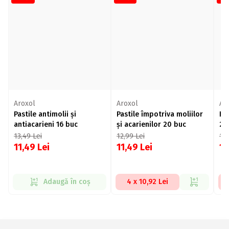
Aroxol
Aroxol
Ar
Pastile antimolii și
Pastile împotriva moliilor
Ha
antiacarieni 16 buc
și acarienilor 20 buc
2 
13,49
Lei
12,99
Lei
16
11,49
Lei
11,49
Lei
1
Adaugă în coș
4 x 10,92 Lei