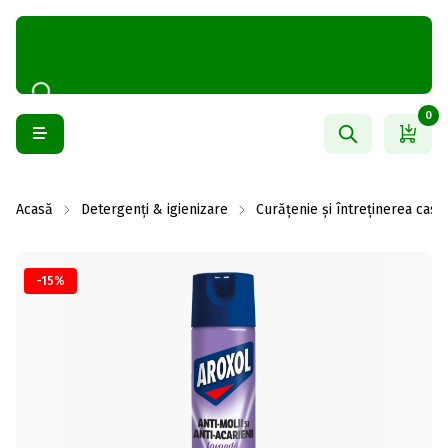
0
Acasă
Detergenți & igienizare
Curățenie și întreținerea casei
-15%